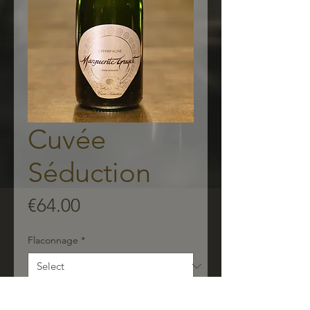
Cuvée
Séduction
Price
€64.00
Flaconnage
*
Quantity
*